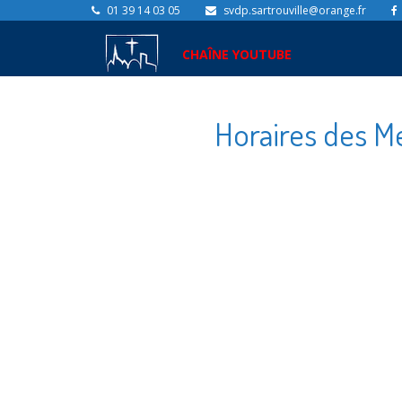
01 39 14 03 05
svdp.sartrouville@orange.fr
CHAÎNE YOUTUBE
Horaires des Me