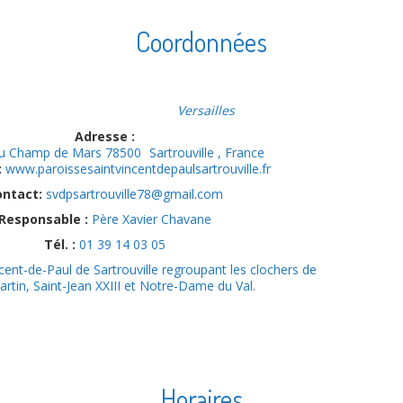
Coordonnées
Versailles
Adresse :
du Champ de Mars
78500
Sartrouville
, France
:
www.paroissesaintvincentdepaulsartrouville.fr
ontact:
svdpsartrouville78@gmail.com
Responsable :
Père Xavier Chavane
Tél. :
01 39 14 03 05
cent-de-Paul de Sartrouville regroupant les clochers de
artin, Saint-Jean XXIII et Notre-Dame du Val.
Horaires