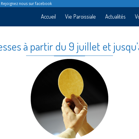
Rejoignez nous sur facebook
Accueil
Vie Paroissiale
Actualités
V
sses à partir du 9 juillet et jusq