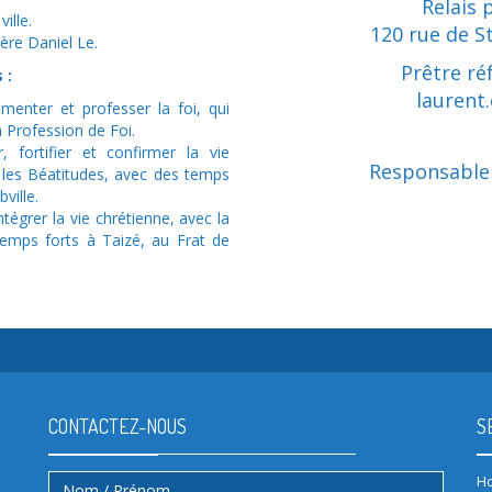
Relais p
ille.
120 rue de S
ère Daniel Le.
Prêtre ré
 :
laurent
menter et professer la foi, qui
 Profession de Foi.
fortifier et confirmer la vie
Responsable 
les Béatitudes, avec des temps
ville.
ntégrer la vie chrétienne, avec la
temps forts à Taizé, au Frat de
CONTACTEZ-NOUS
S
Ho