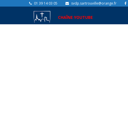
01 39 14 03 05
svdp.sartrouville@orange.fr
CHAÎNE YOUTUBE