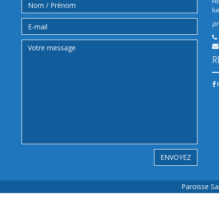
Ho
lu
pr
R
Paroisse Sa