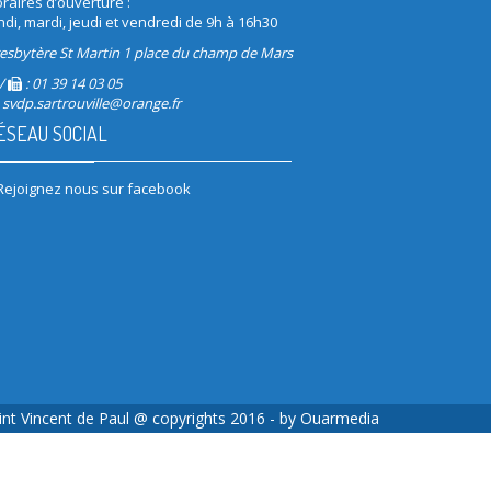
raires d’ouverture :
ndi, mardi, jeudi et vendredi de 9h à 16h30
esbytère St Martin 1 place du champ de Mars
/
: 01 39 14 03 05
svdp.sartrouville@orange.fr
ÉSEAU SOCIAL
Rejoignez nous sur facebook
int Vincent de Paul @ copyrights 2016 - by
Ouarmedia