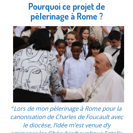
Pourquoi ce projet de
pèlerinage à Rome ?
“
Lors de mon pèlerinage à Rome pour la
canonisation de Charles de Foucault avec
le diocèse, l’idée m’est venue d’y