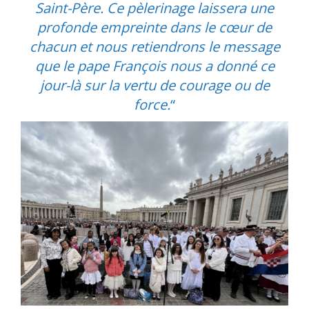
Saint-Père. Ce pèlerinage laissera une
profonde empreinte dans le cœur de
chacun et nous retiendrons le message
que le pape François nous a donné ce
jour-là sur la vertu de courage ou de
force.
“